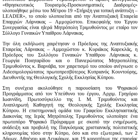
«Θρησκευτικός Τουρισμός-Προσκυνηματικές Διαδρομές»
υλοποιήθηκε μέσω του Μέτρου 19 «Στήριξη για τοπική ανάπτυξη –
LEADER», το οποίο υλοποιείται από την Αναπτυξιακή Εταιρεία
Επαρχιών Λάρνακας – Αμμοχώστου. Επικεφαλής του Έργου
Συνεργασίας είναι ηΙερά Μητρόπολη Τριμυθούντος με εταίρο τον
Σύλλογο Γυναικών Υπαίθρου Λάρνακας.
Την όλη εκδήλωση χαιρέτησαν ο Πρόεδρος της Αναπτυξιακής
Εταιρείας Λάρνακας – Αµµοχώστου κ. Κυριάκος Καρεκλάς, η
Πρόεδρος του Συλλόγου Γυναικών Υπαίθρου Λάρνακας κ.
Γεωργία Ποιηταρίδου και ο Πανιερώτατος Μητροπολίτης
Τριμυθούντος κ. Βαρνάβα, τον χαιρετισμό του οποίου ανέγνωσε ο
Αιδεσιμολογιώτατος πρωτοπρεσβύτερος Κυπριανός Κουντούρης,
Διευθυντής της Θεολογικής Σχολής Εκκλησίας Κύπρου.
Στη συνέχεια ακολούθησε η παρουσίαση του Ψηφιακού
Προγράμματος από τον Υπεύθυνο του έργου, Αρχιμ. Γρηγόριο
Ιωαννίδη, Πρωτοσύγκελλο της Ι. Μ. Τριµυθούντος και
Αναπληρωτή Καθηγητή της Θεολογικής Σχολής Εκκλησίας
Κύπρου. Η επιστημονική ομάδα του Γραφείου Εκκλησιαστικής
Διακονίας της Ιεράς Μητρόπολης Τριμυθούντος υλοποίησε ένα
πρωτοπόρο Ψηφιακό Πρόγραμμα με σκοπό την ενημέρωση,
ανάδειξη και προβολή της Παγκόσμιας χριστιανικής πολιτιστικής
κληρονομίας τόσο στην Κύπρο, όσο και στο εξωτερικό, των 2
Δήμων, Αθηένου και Λευκάρων, και 19 κοινοτήτων της επαρχίας