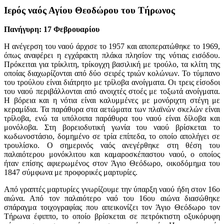
Ιερός ναός Αγίου Θεοδώρου του Τήρωνος
Πανήγυρη: 17 Φεβρουαρίου
Η ανέγερση του ναού άρχισε το 1957 και αποπερατώθηκε το 1969,
όπως αναφέρει η εγχάρακτη πλάκα πλησίον της νότιας εισόδου.
Πρόκειται για τρίκλιτη, τρίκογχη βασιλική με τρούλο, τα κλίτη της
οποίας διαχωρίζονται από δύο σειρές τριών κολώνων. Το τύμπανο
του τρούλου είναι διάτρητο με τρίλοβα ανοίγματα. Οι τρεις είσοδοι
του ναού περιβάλλονται από ανοιχτές στοές με τοξωτά ανοίγματα.
Η βόρεια και η νότια είναι καλυμμένες με μονόριχτη στέγη με
κεραμίδια. Τα παράθυρα στα αετώματα των πλαϊνών σκελών είναι
τρίλοβα, ενώ τα υπόλοιπα παράθυρα του ναού είναι δίλοβα και
μονόλοβα. Στη βορειοδυτική γωνία του ναού βρίσκεται το
κωδωνοστάσιο, δομημένο σε τρία επίπεδα, το οποίο απολήγει σε
τρουλίσκο. Ο σημερινός ναός ανεγέρθηκε στη θέση του
παλαιότερου μονόκλιτου και καμαροσκέπαστου ναού, ο οποίος
ήταν επίσης αφιερωμένος στον Άγιο Θεόδωρο, οικοδόμημα του
1847 σύμφωνα με προφορικές μαρτυρίες.
Από γραπτές μαρτυρίες γνωρίζουμε την ύπαρξη ναού ήδη στον 16ο
αιώνα. Από τον παλαιότερο ναό του 16ου αιώνα διασώθηκε
σπάραγμα τοιχογραφίας που απεικονίζει τον Άγιο Θεόδωρο τον
Τήρωνα έφιππο, το οποίο βρίσκεται σε πετρόκτιστη οξυκόρυφη