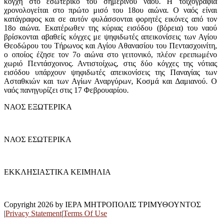
κόγχη στο εσωτερικό του σημερινού ναού. Η τοιχογραφία
χρονολογείται στο πρώτο μισό του 18ου αιώνα. Ο ναός είναι
κατάγραφος και σε αυτόν φυλάσσονται φορητές εικόνες από τον
18ο αιώνα. Εκατέρωθεν της κύριας εισόδου (βόρεια) του ναού
βρίσκονται αβαθείς κόγχες με ψηφιδωτές απεικονίσεις των Αγίου
Θεοδώρου του Τήρωνος και Αγίου Αθανασίου του Πεντασχοινίτη,
ο οποίος έζησε τον 7ο αιώνα στο γειτονικό, πλέον ερειπωμένο
χωριό Πεντάσχοινος. Αντιστοίχως, στις δύο κόγχες της νότιας
εισόδου υπάρχουν ψηφιδωτές απεικονίσεις της Παναγίας των
Ασταθκιών και των Αγίων Αναργύρων, Κοσμά και Δαμιανού. Ο
ναός πανηγυρίζει στις 17 Φεβρουαρίου.
ΝΑΟΣ ΕΞΩΤΕΡΙΚΑ
ΝΑΟΣ ΕΣΩΤΕΡΙΚΑ
ΕΚΚΛΗΣΙΑΣΤΙΚΑ ΚΕΙΜΗΛΙΑ
Copyright 2026 by ΙΕΡΑ ΜΗΤΡΟΠΟΛΙΣ ΤΡΙΜΥΘΟΥΝΤΟΣ
|
Privacy Statement
|
Terms Of Use